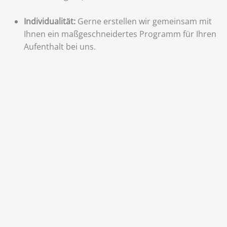
Individualität:
Gerne erstellen wir gemeinsam mit
Ihnen ein maßgeschneidertes Programm für Ihren
Aufenthalt bei uns.
Social Media
Laaspher
Schützenverein e.V.
1849
Brückenstraße 99
,
57334 Bad Laasphe
Postfach 101312
Kontakt
Postfach-PLZ
: 57325
Vereinsregister: 3201
Anreise
Registergericht:
Amtsgericht Siegen